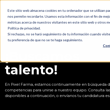
Este sitio web almacena cookies en tu ordenador que se utilizan pa
nos permite recordarte. Usamos esta información con el fin de mejor
métricas acerca de nuestros visitantes en este sitio web y otros m
Política de privacidad.
Si rechazas, no se hará seguimiento de tu información cuando visite
tu preferencia de que no se te haga seguimiento.
Conf
¡Buscamos
talento!
En Pixel Farma, estamos continuamente en búsqueda 
competencias para unirse a nuestro equipo. Consulta las
disponibles a continuación, o envíanos tu candidatura e