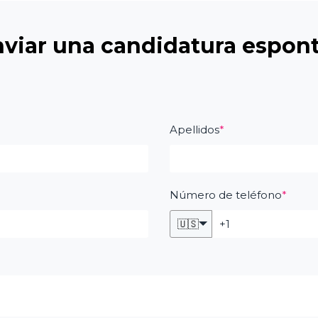
enviar una candidatura espon
Apellidos
*
Número de teléfono
*
🇺🇸